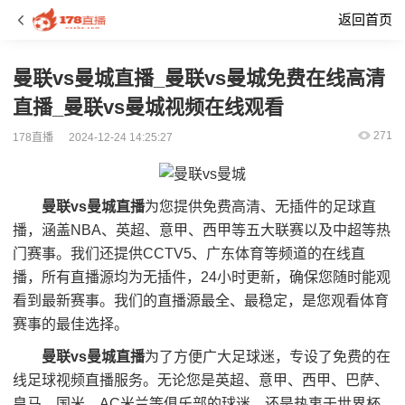
返回首页
曼联vs曼城直播_曼联vs曼城免费在线高清
直播_曼联vs曼城视频在线观看
271
178直播
2024-12-24 14:25:27
曼联vs曼城直播
为您提供免费高清、无插件的足球直
播，涵盖NBA、英超、意甲、西甲等五大联赛以及中超等热
门赛事。我们还提供CCTV5、广东体育等频道的在线直
播，所有直播源均为无插件，24小时更新，确保您随时能观
看到最新赛事。我们的直播源最全、最稳定，是您观看体育
赛事的最佳选择。
曼联vs曼城直播
为了方便广大足球迷，专设了免费的在
线足球视频直播服务。无论您是英超、意甲、西甲、巴萨、
皇马、国米、AC米兰等俱乐部的球迷，还是热衷于世界杯