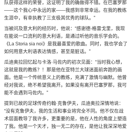
队获得这样的荣誉，这证明了我的确做得不错。在巴塞罗那
——这个我心中永远的家——我感到非常幸运。在我的教练
生涯中，有幸执教了三支极其优秀的球队。”
当被问及意大利的经历时，他说：“感谢德-格雷戈里，我现
在能说一口流利的意大利语，是通过听他的音乐学会的。
《La Storia sia noi》是我最喜爱的歌曲。同时，我也学会了
如何用意大利语表达情感，甚至是脏话。”
瓜迪奥拉回忆起与卡洛·马佐内的初次见面：“当时我心想，
这就是我的教练？！那是他在亚特兰大球迷面前奔跑的画
面。他是一个传统意义上的教练，充满了激情与幽默。他曾
经对我说，绝不希望我离开。如果没有离开巴塞罗那，我可
能不会遇到马佐内。”
提到已故的足球传奇约翰·克鲁伊夫，瓜迪奥拉深情地说：
“没有克鲁伊夫，我的生活和事业将完全不同。他不仅在战
术层面教导了我许多，更重要的是，他在人性的角度上塑造
了我。他是一个天才，独一无二的存在，是他让我深深地爱