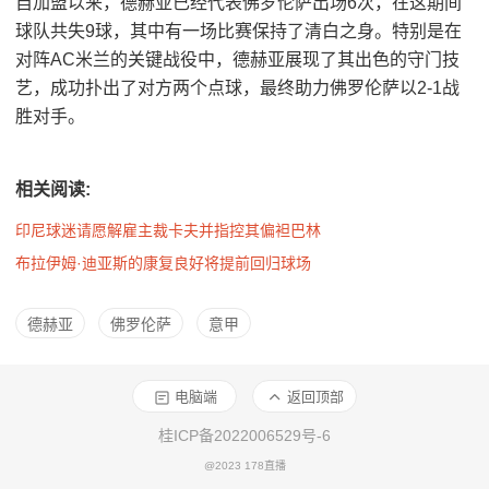
自加盟以来，德赫亚已经代表佛罗伦萨出场6次，在这期间
球队共失9球，其中有一场比赛保持了清白之身。特别是在
对阵AC米兰的关键战役中，德赫亚展现了其出色的守门技
艺，成功扑出了对方两个点球，最终助力佛罗伦萨以2-1战
胜对手。
相关阅读:
印尼球迷请愿解雇主裁卡夫并指控其偏袒巴林
布拉伊姆·迪亚斯的康复良好将提前回归球场
德赫亚
佛罗伦萨
意甲
电脑端
返回顶部
桂ICP备2022006529号-6
@2023 178直播