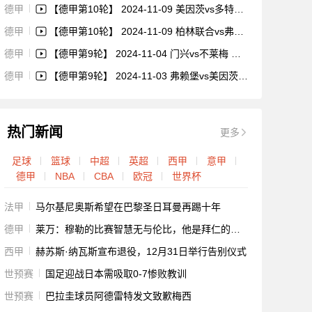
德甲
【德甲第10轮】 2024-11-09 美因茨vs多特蒙德 比赛集锦
德甲
【德甲第10轮】 2024-11-09 柏林联合vs弗赖堡 比赛集锦
德甲
【德甲第9轮】 2024-11-04 门兴vs不莱梅 比赛集锦
德甲
【德甲第9轮】 2024-11-03 弗赖堡vs美因茨 比赛集锦
热门新闻
更多
足球
篮球
中超
英超
西甲
意甲
德甲
NBA
CBA
欧冠
世界杯
法甲
马尔基尼奥斯希望在巴黎圣日耳曼再踢十年
德甲
莱万：穆勒的比赛智慧无与伦比，他是拜仁的核心
西甲
赫苏斯·纳瓦斯宣布退役，12月31日举行告别仪式
世预赛
国足迎战日本需吸取0-7惨败教训
世预赛
巴拉圭球员阿德雷特发文致歉梅西