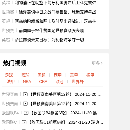
英超
利物浦正在就签下匈牙利国脚左后卫科克兹进行谈判
世预赛
徐泽鑫谈中日之战门票售罄：球迷支持与战术建议
英超
阿森纳盼赖斯和萨卡及时复出迎战诺丁汉森林
世预赛
前国脚于根伟赞国足世预赛顽强表现
英超
萨拉赫谈未来目标：为利物浦争夺一切
热门视频
更多
足球
篮球
英超
西甲
意甲
德甲
法甲
NBA
CBA
欧冠
世界杯
世预赛南
【世预赛南美区第12轮】 2024-11-20 巴西vs乌拉圭 比赛集锦
世预赛南
【世预赛南美区第12轮】 2024-11-20 阿根廷vs秘鲁 比赛集锦
欧国联B4
【欧国联B4组第6轮】 2024-11-20 黑山vs土耳其 比赛集锦
欧国联C
【欧国联C1组第6轮】 2024-11-20 瑞典vs阿塞拜疆 比赛集锦