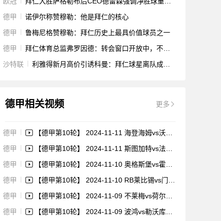
欧冠
拜仁大胜萨格勒布后CEO德雷森强调净胜球重要性
德甲
诺伊尔称赞穆勒：他是拜仁的核心
德甲
鲁梅尼格赞穆勒：拜仁历史上最具价值球员之一
德甲
拜仁体育总监弗罗因德：转会窗口开放中，不排除任何可能性
沙特联
利雅得新月高价引诱科曼：拜仁球星离队成定局
德甲相关视频
更多
德甲
【德甲第10轮】 2024-11-11 海登海姆vs沃尔夫斯堡 比赛集锦
德甲
【德甲第10轮】 2024-11-11 斯图加特vs法兰克福 比赛集锦
德甲
【德甲第10轮】 2024-11-10 奥格斯堡vs霍芬海姆 比赛集锦
德甲
【德甲第10轮】 2024-11-10 RB莱比锡vs门兴 比赛集锦
德甲
【德甲第10轮】 2024-11-09 不莱梅vs荷尔斯泰因基尔 比赛集锦
德甲
【德甲第10轮】 2024-11-09 波鸿vs勒沃库森 比赛集锦