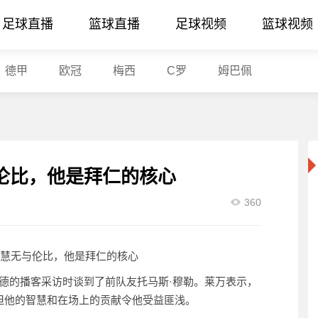
足球直播
篮球直播
足球视频
篮球视频
德甲
欧冠
梅西
C罗
姆巴佩
伦比，他是拜仁的核心
360
南德的播客采访时谈到了前队友托马斯·穆勒。莱万表示，
但他的智慧和在场上的贡献令他受益匪浅。