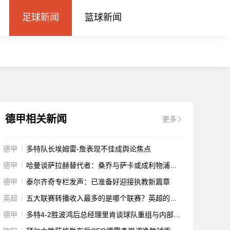
足球新闻
篮球新闻
德甲相关新闻
更多
德甲
多特队长埃姆雷-詹表现不佳成舆论焦点
德甲
哈曼谈萨拉赫替代者：桑乔与萨卡或成利物浦潜在人选
德甲
泰尔齐奇专栏发声：已准备好迎接执教新篇章
英超
五大联赛转播收入最多的是哪个联赛？英超的转播收入一年有多少？
德甲
多特4-2胜波鸿后总经理里肯谈球队重组与内部沟通