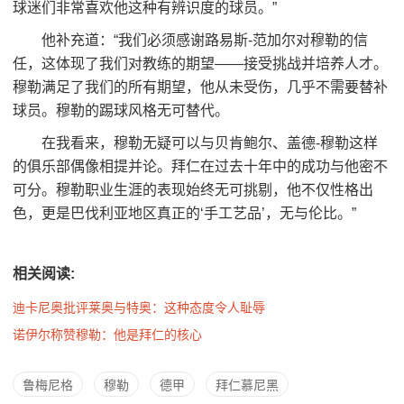
球迷们非常喜欢他这种有辨识度的球员。”
他补充道：“我们必须感谢路易斯-范加尔对穆勒的信
任，这体现了我们对教练的期望——接受挑战并培养人才。
穆勒满足了我们的所有期望，他从未受伤，几乎不需要替补
球员。穆勒的踢球风格无可替代。
在我看来，穆勒无疑可以与贝肯鲍尔、盖德-穆勒这样
的俱乐部偶像相提并论。拜仁在过去十年中的成功与他密不
可分。穆勒职业生涯的表现始终无可挑剔，他不仅性格出
色，更是巴伐利亚地区真正的‘手工艺品’，无与伦比。”
相关阅读:
迪卡尼奥批评莱奥与特奥：这种态度令人耻辱
诺伊尔称赞穆勒：他是拜仁的核心
鲁梅尼格
穆勒
德甲
拜仁慕尼黑