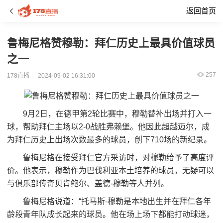
返回首页
鲁梅尼格赞穆勒：拜仁历史上最具价值球员
之一
257
178直播
2024-09-02 16:31:00
9月2日，在德甲第2轮比赛中，穆勒替补出场并打入一
球，帮助拜仁主场以2-0战胜弗赖堡。他因此超越迈尔，成
为拜仁历史上出场次数最多的球员，创下710场的新纪录。
鲁梅尼格在接受拜仁官方采访时，对穆勒给予了高度评
价。他表示，穆勒作为巴伐利亚本土培养的球员，无疑可以
与俱乐部传奇贝肯鲍尔、盖德-穆勒等人并列。
鲁梅尼格说道：“托马斯-穆勒是本地出生并在拜仁各年
龄段青年队成长起来的球员。他在场上场下都能打动球迷，