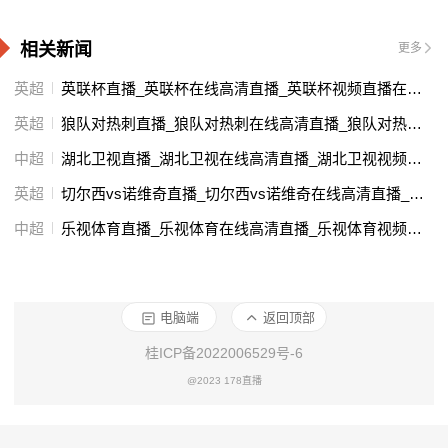
相关新闻
更多
英超
英联杯直播_英联杯在线高清直播_英联杯视频直播在线看
英超
狼队对热刺直播_狼队对热刺在线高清直播_狼队对热刺视频直播在线看
中超
湖北卫视直播_湖北卫视在线高清直播_湖北卫视视频直播在线看
英超
切尔西vs诺维奇直播_切尔西vs诺维奇在线高清直播_切尔西vs诺维奇视频直播在线看
中超
乐视体育直播_乐视体育在线高清直播_乐视体育视频直播在线看
电脑端
返回顶部
桂ICP备2022006529号-6
@2023 178直播