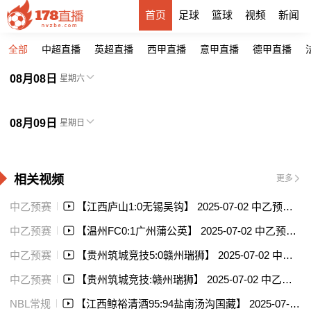
首页
足球
篮球
视频
新闻
全部
中超直播
英超直播
西甲直播
意甲直播
德甲直播
08月08日
星期六
08月09日
星期日
相关视频
更多
中乙预赛
【江西庐山1:0无锡吴钩】 2025-07-02 中乙预赛阶段第17轮 全场高清录像
中乙预赛
【温州FC0:1广州蒲公英】 2025-07-02 中乙预赛阶段第17轮 全场高清录像
中乙预赛
【贵州筑城竞技5:0赣州瑞狮】 2025-07-02 中乙预赛阶段第17轮 全场高清录像
中乙预赛
【贵州筑城竞技:赣州瑞狮】 2025-07-02 中乙预赛阶段第17轮 全场高清录像
NBL常规
【江西鲸裕清酒95:94盐南汤沟国藏】 2025-07-02 NBL常规赛 全场高清录像