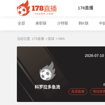
178直播
全部
美职联
沙特联
韩K联
中
当前位置:
178直播
>
篮球
>
NBA
2026-07-10
科罗拉多急流
高清直播
咪咕体