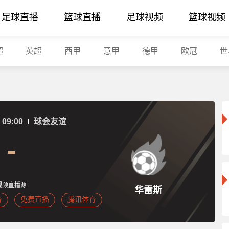
足球直播
篮球直播
足球视频
篮球视频
超
英超
西甲
意甲
德甲
欧冠
世
09:00
球会友谊
视频直播源
华雷斯
育
免费直播
腾讯体育