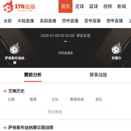
首页
足球
篮球
视频
新闻
全部
中超直播
英超直播
西甲直播
意甲直播
德甲直播
2026-07-09 02:00:00
球会友谊
视频直播源
萨格勒布迪纳
科佩尔
摩
赛前分析
赛事战报
交锋历史
日期
赛事
主队
赛事结果
客队
暂无数据
萨格勒布迪纳摩近期战绩