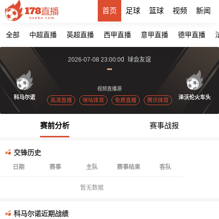
首页
足球
篮球
视频
新闻
全部
中超直播
英超直播
西甲直播
意甲直播
德甲直播
2026-07-08 23:00:00
球会友谊
视频直播源
科马尔诺
泽沃伦火车头
高清直播
咪咕体育
免费直播
腾讯体育
赛前分析
赛事战报
交锋历史
日期
赛事
主队
赛事结果
客队
暂无数据
科马尔诺近期战绩