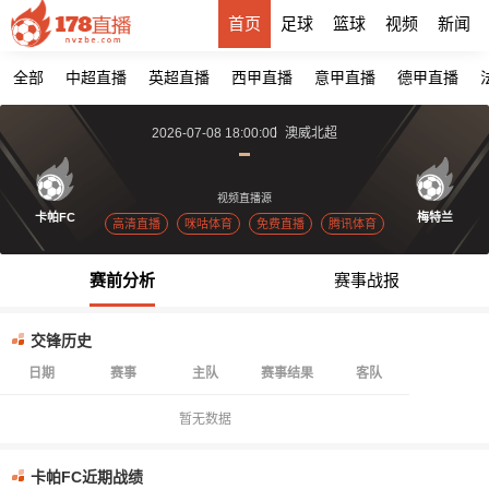
首页
足球
篮球
视频
新闻
全部
中超直播
英超直播
西甲直播
意甲直播
德甲直播
2026-07-08 18:00:00
澳威北超
视频直播源
卡帕FC
梅特兰
高清直播
咪咕体育
免费直播
腾讯体育
赛前分析
赛事战报
交锋历史
日期
赛事
主队
赛事结果
客队
暂无数据
卡帕FC近期战绩