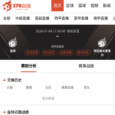
首页
足球
篮球
视频
新闻
全部
中超直播
英超直播
西甲直播
意甲直播
德甲直播
2026-07-08 17:00:00
球会友谊
视频直播源
兹林
特拉维夫夏普
高清直播
咪咕体育
免费直播
腾讯体育
尔
赛前分析
赛事战报
交锋历史
日期
赛事
主队
赛事结果
客队
暂无数据
兹林近期战绩