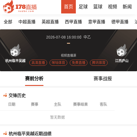
首页
足球
篮球
视频
新闻
全部
中超直播
英超直播
西甲直播
意甲直播
德甲直播
2026-07-08 16:00:00
中乙
视频直播源
杭州临平吴越
江西庐山
高清直播
咪咕体育
免费直播
腾讯体育
赛前分析
赛事战报
交锋历史
日期
赛事
主队
赛事结果
客队
暂无数据
杭州临平吴越近期战绩