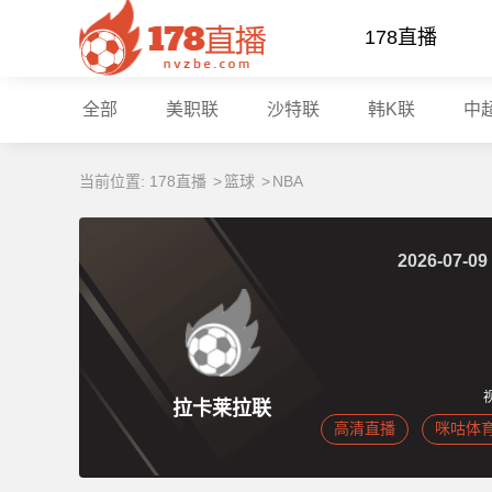
178直播
全部
美职联
沙特联
韩K联
中
当前位置:
178直播
>
篮球
>
NBA
2026-07-09
拉卡莱拉联
高清直播
咪咕体