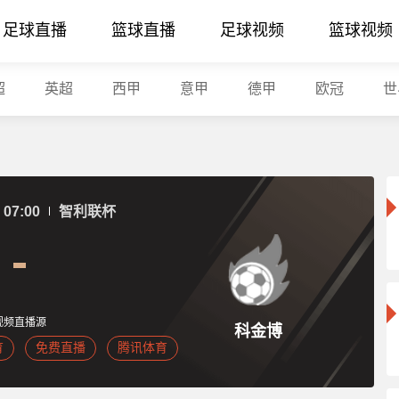
足球直播
篮球直播
足球视频
篮球视频
超
英超
西甲
意甲
德甲
欧冠
世
07:00
智利联杯
视频直播源
科金博
育
免费直播
腾讯体育