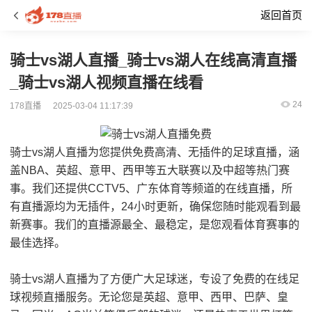
返回首页
骑士vs湖人直播_骑士vs湖人在线高清直播
_骑士vs湖人视频直播在线看
24
178直播
2025-03-04 11:17:39
骑士vs湖人直播为您提供免费高清、无插件的足球直播，涵
盖NBA、英超、意甲、西甲等五大联赛以及中超等热门赛
事。我们还提供CCTV5、广东体育等频道的在线直播，所
有直播源均为无插件，24小时更新，确保您随时能观看到最
新赛事。我们的直播源最全、最稳定，是您观看体育赛事的
最佳选择。
骑士vs湖人直播为了方便广大足球迷，专设了免费的在线足
球视频直播服务。无论您是英超、意甲、西甲、巴萨、皇