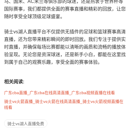
马、国米、AC米兰等俱乐部的球迷，还是热衷于世界杯等
国际赛事，我们都提供全面的赛事直播和精彩的回放，让您
随时享受全球顶级足球盛宴。
骑士vs湖人直播平台不仅提供无插件的足球和篮球赛事高清
直播，还为您带来精彩瞬间的即时回放。我们专注于提供实
时直播，并确保每场比赛都能以清晰的画质和流畅的播放体
验呈现。无论您是资深球迷，还是新手小白，都能在这里找
到属于自己的观赛乐趣，享受全面的赛事体验。
相关阅读:
广东cba直播_广东cba在线高清直播_广东cba视频直播在线看
骑士vs火箭直播_骑士vs火箭在线高清直播_骑士vs火箭视频直播在
线看
骑士vs湖人直播免费